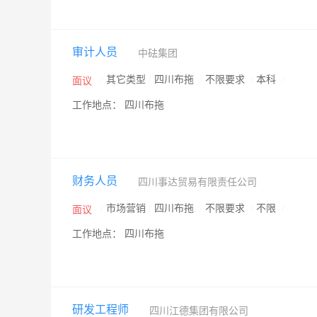
审计人员
中砝集团
/
其它类型
/
四川布拖
/
不限要求
/
本科
/
面议
工作地点： 四川布拖
财务人员
四川事达贸易有限责任公司
/
市场营销
/
四川布拖
/
不限要求
/
不限
/
面议
工作地点： 四川布拖
研发工程师
四川江德集团有限公司