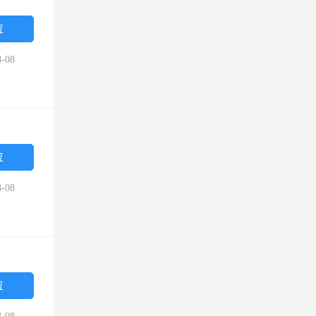
位
-08
位
-08
位