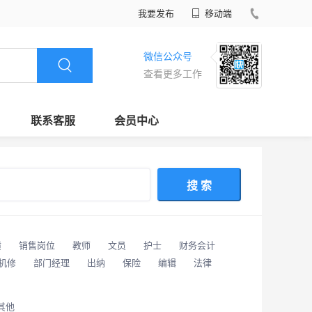
我要发布
移动端
微信公众号
查看更多工作
联系客服
会员中心
搜 索
潢
销售岗位
教师
文员
护士
财务会计
/机修
部门经理
出纳
保险
编辑
法律
其他