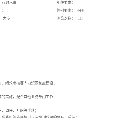
：
行政人事
年龄要求：
：
1
性别要求：
不限
：
大专
浏览次数：
521
利、绩效考核等人力资源制度建设；
度的实施，配合其他业务部门工作；
职、调任、升职等手续；
，联系组织外部培训以及培训效果的跟踪、反馈；